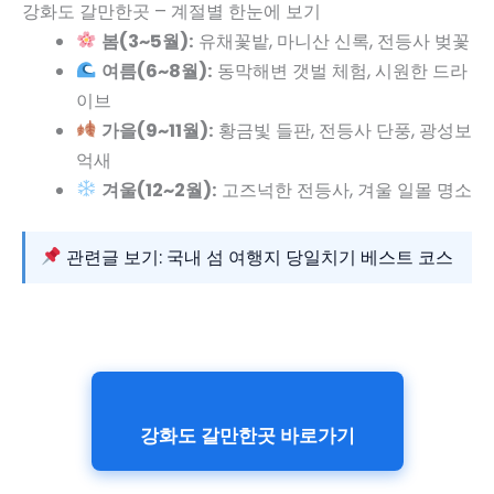
강화도 갈만한곳 – 계절별 한눈에 보기
봄(3~5월):
유채꽃밭, 마니산 신록, 전등사 벚꽃
여름(6~8월):
동막해변 갯벌 체험, 시원한 드라
이브
가을(9~11월):
황금빛 들판, 전등사 단풍, 광성보
억새
겨울(12~2월):
고즈넉한 전등사, 겨울 일몰 명소
관련글 보기: 국내 섬 여행지 당일치기 베스트 코스
강화도 갈만한곳 바로가기