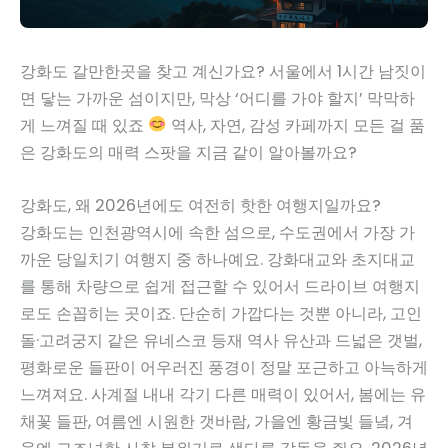
강화도 갈만한곳을 찾고 계신가요? 서울에서 1시간 남짓이
면 닿는 가까운 섬이지만, 막상 ‘어디를 가야 할지’ 막막하
게 느껴질 때 있죠
역사, 자연, 감성 카페까지 모든 걸 품
은 강화도의 매력 스팟을 지금 같이 알아볼까요?
강화도, 왜 2026년에도 여전히 핫한 여행지일까요?
강화도는 인천광역시에 속한 섬으로, 수도권에서 가장 가
까운 당일치기 여행지 중 하나예요. 강화대교와 초지대교
를 통해 차량으로 쉽게 접근할 수 있어서 드라이브 여행지
로도 손꼽히는 곳이죠. 단순히 가깝다는 것뿐 아니라, 고인
돌·고려궁지 같은 유네스코 등재 역사 유산과 드넓은 갯벌,
평화로운 들판이 어우러진 풍경이 정말 포근하고 아늑하게
느껴져요. 사계절 내내 각기 다른 매력이 있어서, 봄에는 유
채꽃 들판, 여름엔 시원한 갯바람, 가을엔 황금빛 들녘, 겨