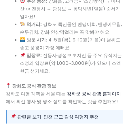
추천 동선:
강화읍(고려궁지·조양방직) → 마니
산 or 전등사 → 광성보 → 동막해변(일몰) 순서가
알차요!
먹거리:
강화도 특산물인 밴댕이회, 밴댕이무침,
순무김치, 강화 인삼막걸리는 꼭 맛봐야 해요.
방문 시기:
4~5월(봄), 9~10월(가을)이 날씨도
좋고 풍경이 가장 예뻐요.
입장료:
전등사·광성보·초지진 등 주요 유적지는
소정의 입장료(약 1,000~3,000원)가 있으니 소액
현금 챙기세요.
강화도 공식 관광 정보
강화도 여행 계획을 세울 때는
강화군 공식 관광 홈페이지
에서 최신 행사 및 명소 정보를 확인하는 것을 추천해요!
관련글 보기: 인천 근교 감성 여행지 추천