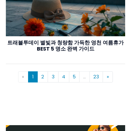
트래블투데이 별빛과 청량함 가득한 영천 여름휴가
BEST 5 명소 완벽 가이드
«
1
2
3
4
5
...
23
»