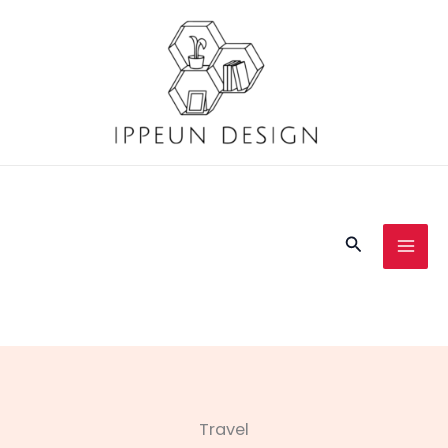
콘
텐
츠
로
건
너
뛰
기
검
색
Travel