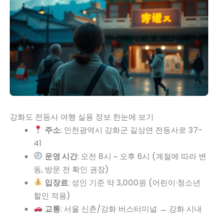
강화도 전등사 여행 실용 정보 한눈에 보기
주소
: 인천광역시 강화군 길상면 전등사로 37-
41
운영 시간
: 오전 8시 ~ 오후 6시 (계절에 따라 변
동, 방문 전 확인 권장)
입장료
: 성인 기준 약 3,000원 (어린이·청소년
할인 적용)
교통
: 서울 신촌/강화 버스터미널 → 강화 시내