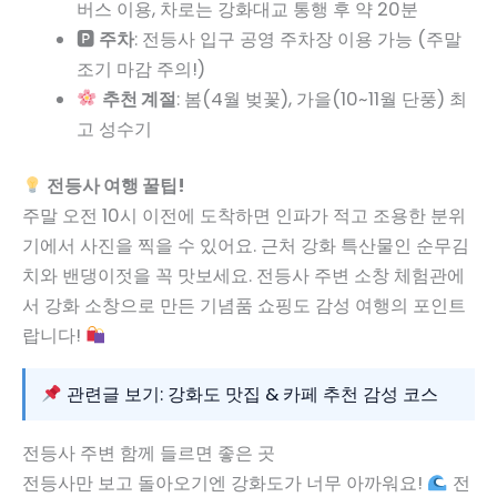
버스 이용, 차로는 강화대교 통행 후 약 20분
🅿
주차
: 전등사 입구 공영 주차장 이용 가능 (주말
조기 마감 주의!)
추천 계절
: 봄(4월 벚꽃), 가을(10~11월 단풍) 최
고 성수기
전등사 여행 꿀팁!
주말 오전 10시 이전에 도착하면 인파가 적고 조용한 분위
기에서 사진을 찍을 수 있어요. 근처 강화 특산물인 순무김
치와 밴댕이젓을 꼭 맛보세요. 전등사 주변 소창 체험관에
서 강화 소창으로 만든 기념품 쇼핑도 감성 여행의 포인트
랍니다!
관련글 보기: 강화도 맛집 & 카페 추천 감성 코스
전등사 주변 함께 들르면 좋은 곳
전등사만 보고 돌아오기엔 강화도가 너무 아까워요!
전