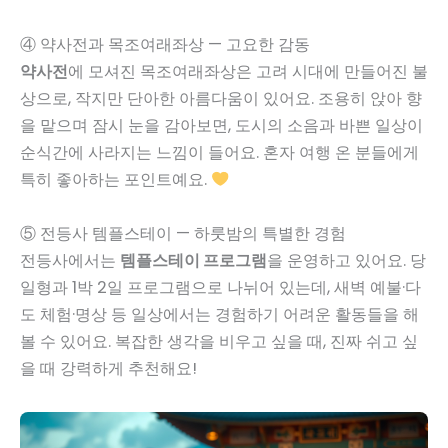
④ 약사전과 목조여래좌상 — 고요한 감동
약사전
에 모셔진 목조여래좌상은 고려 시대에 만들어진 불
상으로, 작지만 단아한 아름다움이 있어요. 조용히 앉아 향
을 맡으며 잠시 눈을 감아보면, 도시의 소음과 바쁜 일상이
순식간에 사라지는 느낌이 들어요. 혼자 여행 온 분들에게
특히 좋아하는 포인트예요.
⑤ 전등사 템플스테이 — 하룻밤의 특별한 경험
전등사에서는
템플스테이 프로그램
을 운영하고 있어요. 당
일형과 1박 2일 프로그램으로 나뉘어 있는데, 새벽 예불·다
도 체험·명상 등 일상에서는 경험하기 어려운 활동들을 해
볼 수 있어요. 복잡한 생각을 비우고 싶을 때, 진짜 쉬고 싶
을 때 강력하게 추천해요!