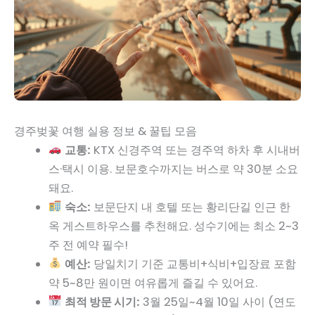
경주벚꽃 여행 실용 정보 & 꿀팁 모음
교통:
KTX 신경주역 또는 경주역 하차 후 시내버
스·택시 이용. 보문호수까지는 버스로 약 30분 소요
돼요.
숙소:
보문단지 내 호텔 또는 황리단길 인근 한
옥 게스트하우스를 추천해요. 성수기에는 최소 2~3
주 전 예약 필수!
예산:
당일치기 기준 교통비+식비+입장료 포함
약 5~8만 원이면 여유롭게 즐길 수 있어요.
최적 방문 시기:
3월 25일~4월 10일 사이 (연도