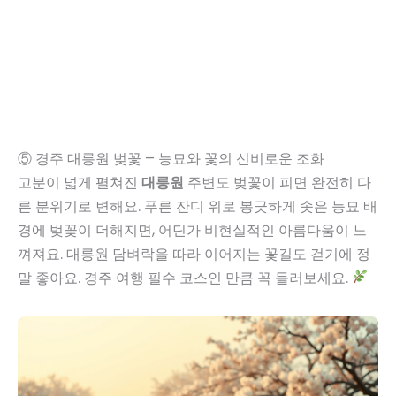
⑤ 경주 대릉원 벚꽃 – 능묘와 꽃의 신비로운 조화
고분이 넓게 펼쳐진
대릉원
주변도 벚꽃이 피면 완전히 다
른 분위기로 변해요. 푸른 잔디 위로 봉긋하게 솟은 능묘 배
경에 벚꽃이 더해지면, 어딘가 비현실적인 아름다움이 느
껴져요. 대릉원 담벼락을 따라 이어지는 꽃길도 걷기에 정
말 좋아요. 경주 여행 필수 코스인 만큼 꼭 들러보세요.