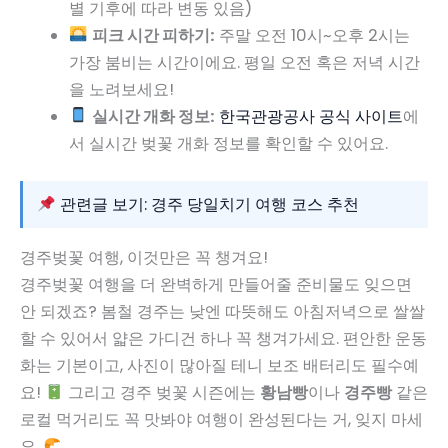
별 기후에 따라 변동 있음)
피크 시간 피하기:
주말 오전 10시~오후 2시는
가장 붐비는 시간이에요. 평일 오전 혹은 저녁 시간
을 노려보세요!
실시간 개화 정보:
한국관광공사 공식 사이트
에
서 실시간 벚꽃 개화 정보를 확인할 수 있어요.
관련글 보기: 경주 당일치기 여행 코스 추천
경주벚꽃 여행, 이것만은 꼭 챙겨요!
경주벚꽃 여행을 더 완벽하게 만들어줄 준비물도 잊으면
안 되겠죠? 봄철 경주는 낮엔 따뜻해도 아침저녁으로 쌀쌀
할 수 있어서 얇은 가디건 하나 꼭 챙겨가세요. 편안한 운동
화는 기본이고, 사진이 많아질 테니 보조 배터리도 필수예
요!
그리고 경주 벚꽃 시즌에는
황남빵
이나
경주빵
같은
로컬 먹거리도 꼭 맛봐야 여행이 완성된다는 거, 잊지 마세
요.