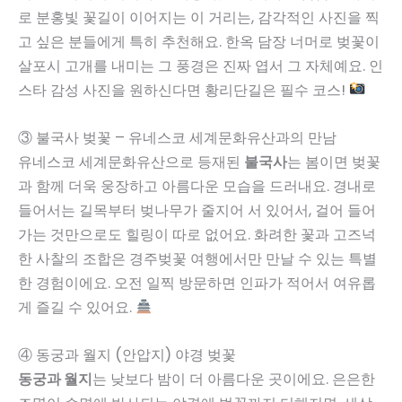
로 분홍빛 꽃길이 이어지는 이 거리는, 감각적인 사진을 찍
고 싶은 분들에게 특히 추천해요. 한옥 담장 너머로 벚꽃이
살포시 고개를 내미는 그 풍경은 진짜 엽서 그 자체예요. 인
스타 감성 사진을 원하신다면 황리단길은 필수 코스!
③ 불국사 벚꽃 – 유네스코 세계문화유산과의 만남
유네스코 세계문화유산으로 등재된
불국사
는 봄이면 벚꽃
과 함께 더욱 웅장하고 아름다운 모습을 드러내요. 경내로
들어서는 길목부터 벚나무가 줄지어 서 있어서, 걸어 들어
가는 것만으로도 힐링이 따로 없어요. 화려한 꽃과 고즈넉
한 사찰의 조합은 경주벚꽃 여행에서만 만날 수 있는 특별
한 경험이에요. 오전 일찍 방문하면 인파가 적어서 여유롭
게 즐길 수 있어요.
④ 동궁과 월지 (안압지) 야경 벚꽃
동궁과 월지
는 낮보다 밤이 더 아름다운 곳이에요. 은은한