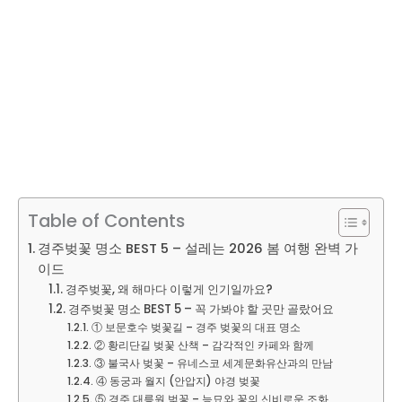
Table of Contents
경주벚꽃 명소 BEST 5 – 설레는 2026 봄 여행 완벽 가
이드
경주벚꽃, 왜 해마다 이렇게 인기일까요?
경주벚꽃 명소 BEST 5 – 꼭 가봐야 할 곳만 골랐어요
① 보문호수 벚꽃길 – 경주 벚꽃의 대표 명소
② 황리단길 벚꽃 산책 – 감각적인 카페와 함께
③ 불국사 벚꽃 – 유네스코 세계문화유산과의 만남
④ 동궁과 월지 (안압지) 야경 벚꽃
⑤ 경주 대릉원 벚꽃 – 능묘와 꽃의 신비로운 조화