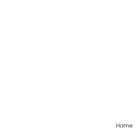
콘
텐
츠
로
건
너
뛰
기
Home