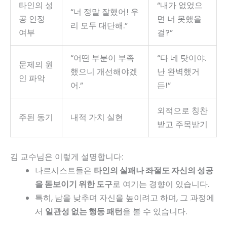
타인의 성
“내가 없었으
“너 정말 잘했어! 우
공 인정
면 너 못했을
리 모두 대단해.”
여부
걸?”
“어떤 부분이 부족
“다 네 탓이야.
문제의 원
했으니 개선해야겠
난 완벽했거
인 파악
어.”
든!”
외적으로 칭찬
주된 동기
내적 가치 실현
받고 주목받기
김 교수님은 이렇게 설명합니다:
나르시스트들은
타인의 실패나 좌절도 자신의 성공
을 돋보이기 위한 도구
로 여기는 경향이 있습니다.
특히, 남을 낮추며 자신을 높이려고 하며, 그 과정에
서
일관성 없는 행동 패턴
을 볼 수 있습니다.