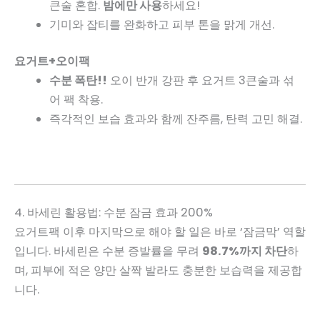
큰술 혼합.
밤에만 사용
하세요!
기미와 잡티를 완화하고 피부 톤을 맑게 개선.
요거트+오이팩
수분 폭탄!!
오이 반개 강판 후 요거트 3큰술과 섞
어 팩 착용.
즉각적인 보습 효과와 함께 잔주름, 탄력 고민 해결.
4. 바세린 활용법: 수분 잠금 효과 200%
요거트팩 이후 마지막으로 해야 할 일은 바로 ‘잠금막’ 역할
입니다. 바세린은 수분 증발률을 무려
98.7%까지 차단
하
며, 피부에 적은 양만 살짝 발라도 충분한 보습력을 제공합
니다.