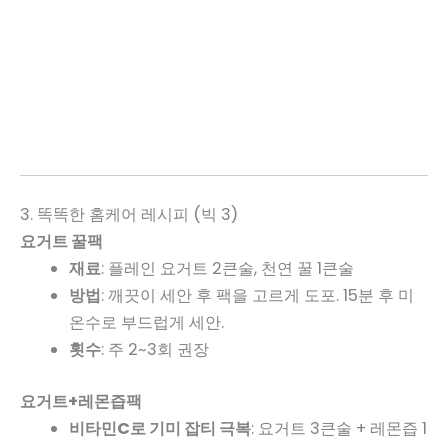
3. 똑똑한 홈케어 레시피 (빅 3)
요거트 꿀팩
재료
: 플레인 요거트 2큰술, 천연 꿀 1큰술
방법
: 깨끗이 세안 후 팩을 고르게 도포. 15분 후 미
온수로 부드럽게 세안.
횟수
: 주 2~3회 권장
요거트+레몬즙팩
비타민C로 기미 잡티 극복
: 요거트 3큰술 + 레몬즙 1