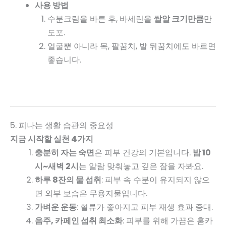
사용 방법
수분크림을 바른 후, 바세린을
쌀알 크기만큼
만
도포.
얼굴뿐 아니라 목, 팔꿈치, 발 뒤꿈치에도 바르면
좋습니다.
5. 피나는 생활 습관의 중요성
지금 시작할 실천 4가지
충분히 자는 숙면
은 피부 건강의 기본입니다.
밤 10
시~새벽 2시
는 알람 맞춰놓고 깊은 잠을 자봐요.
하루 8잔의 물 섭취
: 피부 속 수분이 유지되지 않으
면 외부 보습은 무용지물입니다.
가벼운 운동
: 혈류가 좋아지고 피부 재생 효과 증대.
음주, 카페인 섭취 최소화
: 피부를 위해 가끔은 홈카