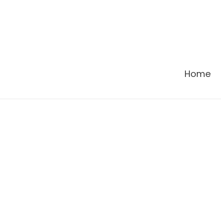
콘
텐
츠
로
건
Home
너
뛰
기