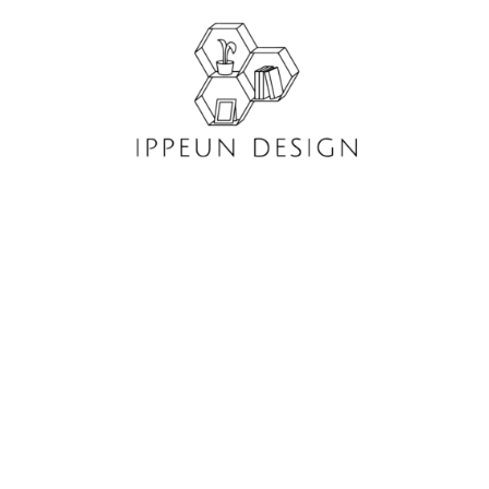
콘
텐
츠
로
건
너
뛰
기