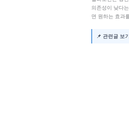
의존성이 낮다는
면 원하는 효과를
📌 관련글 보