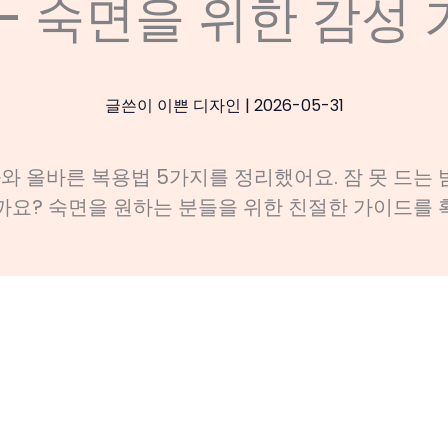
– 숙면을 위한 감성
글쓴이
이쁜 디자인
|
2026-05-31
 올바른 복용법 5가지를 정리했어요. 잠 못 드는 
까요? 숙면을 원하는 분들을 위한 친절한 가이드를 