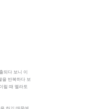
출되다 보니 이
활을 반복하다 보
이럴 때 멜라토
을 하기 때문에,