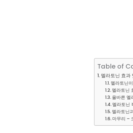
Table of C
멜라토닌 효과 
멜라토닌이란
멜라토닌 효
올바른 멜라
멜라토닌 
멜라토닌과
마무리 – 