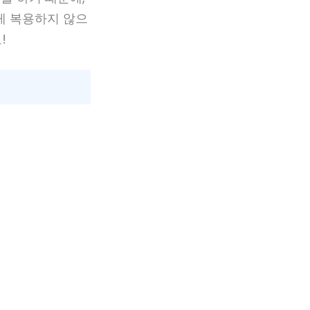
게 복용하지 않으
!