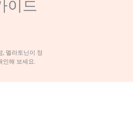
 가이드
밤, 멜라토닌이 정
확인해 보세요.