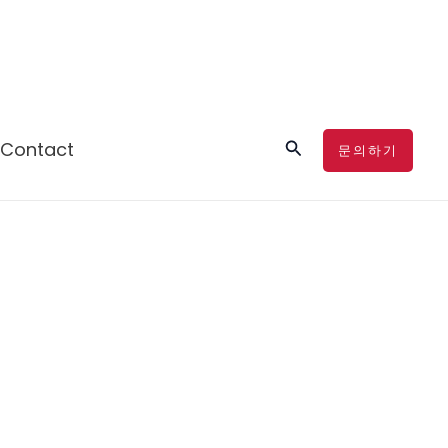
검
Contact
문의하기
색