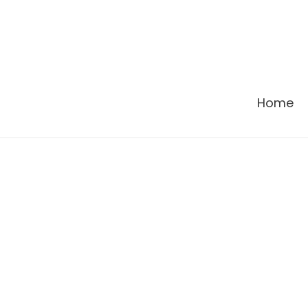
콘
텐
츠
로
건
Home
너
뛰
기