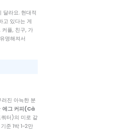
 달라요. 현대적
존하고 있다는 게
커플, 친구, 가
도 유명해져서
우러진 아늑한 분
한
에그 커피(Cà
드쿼터)의 미로 같
준 1박 1~2만