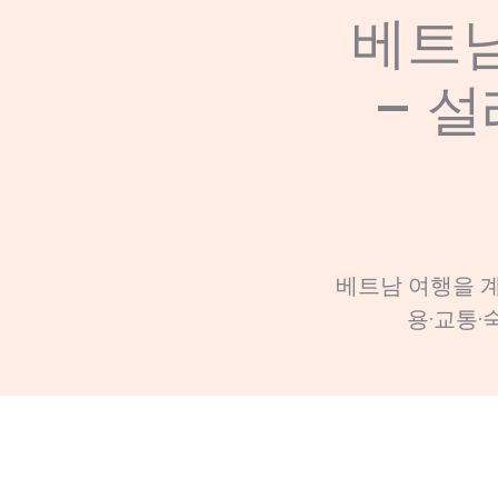
베트남
– 설
베트남 여행을 계
용·교통·