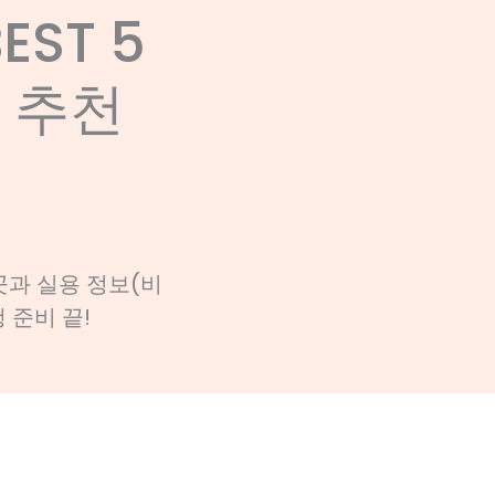
ST 5
시 추천
곳과 실용 정보(비
 준비 끝!