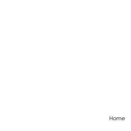
콘
텐
츠
로
건
너
뛰
기
Home