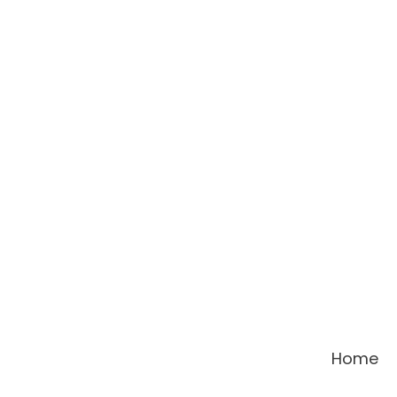
콘
텐
츠
로
건
너
뛰
기
Home