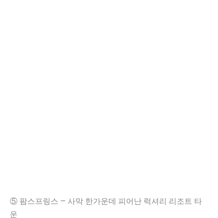
⑤ 팜스프링스 – 사막 한가운데 피어난 럭셔리 리조트 타
운