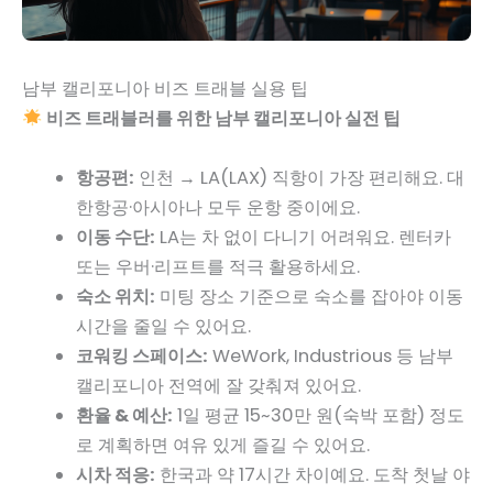
남부 캘리포니아 비즈 트래블 실용 팁
비즈 트래블러를 위한 남부 캘리포니아 실전 팁
항공편:
인천 → LA(LAX) 직항이 가장 편리해요. 대
한항공·아시아나 모두 운항 중이에요.
이동 수단:
LA는 차 없이 다니기 어려워요. 렌터카
또는 우버·리프트를 적극 활용하세요.
숙소 위치:
미팅 장소 기준으로 숙소를 잡아야 이동
시간을 줄일 수 있어요.
코워킹 스페이스:
WeWork, Industrious 등 남부
캘리포니아 전역에 잘 갖춰져 있어요.
환율 & 예산:
1일 평균 15~30만 원(숙박 포함) 정도
로 계획하면 여유 있게 즐길 수 있어요.
시차 적응:
한국과 약 17시간 차이예요. 도착 첫날 야