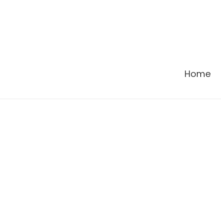
콘
텐
츠
로
건
Home
너
뛰
기