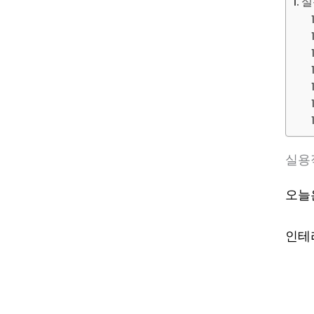
실
실용
오늘
인테