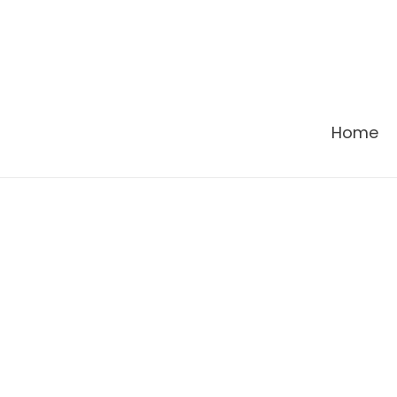
콘
텐
츠
로
건
Home
너
뛰
기