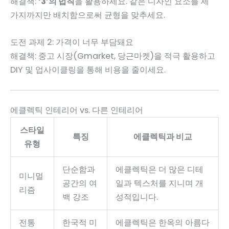
해결책:
‘3’의 법칙
을 활용하세요. 같은 디자인 요소를 세
가지까지만 배치함으로써 균형을 맞추세요.
도전 과제 2: 가격이 너무 부담돼요
해결책: 중고 시장(Gmarket, 당근마켓)을 적극 활용하고
DIY 및 업사이클링을 통해 비용을 줄이세요.
에클렉틱 인테리어 vs. 다른 인테리어
스타일
특징
에클렉틱과 비교
유형
단순함과
에클렉틱은 더 많은 디테
미니멀
공간의 여
일과 텍스처를 지니며 개
리즘
백 강조
성적입니다.
전통
한국적 미
에클렉틱은 한옥의 아름다