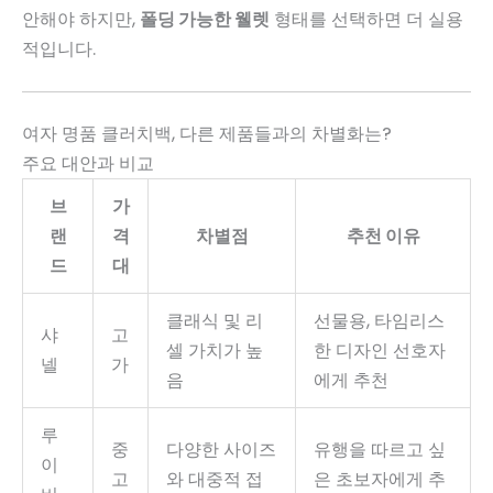
안해야 하지만,
폴딩 가능한 웰렛
형태를 선택하면 더 실용
적입니다.
여자 명품 클러치백, 다른 제품들과의 차별화는?
주요 대안과 비교
브
가
랜
격
차별점
추천 이유
드
대
클래식 및 리
선물용, 타임리스
샤
고
셀 가치가 높
한 디자인 선호자
넬
가
음
에게 추천
루
중
다양한 사이즈
유행을 따르고 싶
이
고
와 대중적 접
은 초보자에게 추