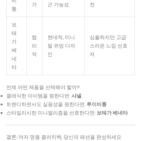
비
가
근 가능성
천
통
보
테
합
현대적, 미니
심플하지만 고급
가
리
멀 위빙 디자
스러운 느낌 선호
베
적
인
자
네
타
언제 어떤 제품을 선택해야 할까?
클래식한 아이템을 원한다면:
샤넬
트렌디하면서도 실용성을 원한다면:
루이비통
스타일리시한 미니멀리즘을 선호한다면:
보테가 베네타
결론: 여자 명품 클러치백, 당신의 패션을 완성하세요