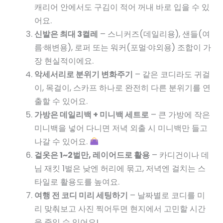
캐리어 안에서도 구김이 적어 꺼내 바로 입을 수 있
어요.
신발은 최대 3켤레
– 스니커즈(데일리용), 샌들(여
름·해변용), 로퍼 또는 워커(포멀·야외용) 조합이 가
장 현실적이에요.
악세서리로 분위기 변화주기
– 같은 코디라도 귀걸
이, 목걸이, 스카프 하나로 완전히 다른 분위기를 연
출할 수 있어요.
가방은 데일리백 + 미니백 세트로
– 큰 가방에 작은
미니백을 넣어 다니면 저녁 외출 시 미니백만 들고
나갈 수 있어요.
겉옷은 1~2벌만, 레이어드로 활용
– 카디건이나 데
님 재킷 1벌은 낮엔 허리에 묶고, 저녁엔 걸치는 스
타일로 활용도를 높여요.
여행 전 코디 미리 세팅하기
– 날짜별로 코디를 미
리 맞춰보고 사진 찍어두면 현지에서 고민할 시간
을 줄일 수 있어요!