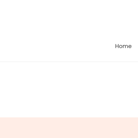
콘
텐
츠
로
건
Home
너
뛰
기