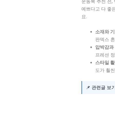
운동복 추천 전,
예쁘다고 다 좋은
요.
소재와 기
판덱스 혼
압박감과 
프레션 정
스타일 활
도가 훨씬 
📌 관련글 보