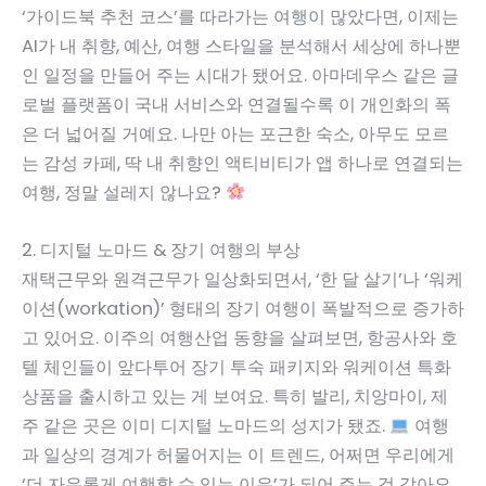
‘가이드북 추천 코스’를 따라가는 여행이 많았다면, 이제는
AI가 내 취향, 예산, 여행 스타일을 분석해서 세상에 하나뿐
인 일정을 만들어 주는 시대가 됐어요. 아마데우스 같은 글
로벌 플랫폼이 국내 서비스와 연결될수록 이 개인화의 폭
은 더 넓어질 거예요. 나만 아는 포근한 숙소, 아무도 모르
는 감성 카페, 딱 내 취향인 액티비티가 앱 하나로 연결되는
여행, 정말 설레지 않나요?
2. 디지털 노마드 & 장기 여행의 부상
재택근무와 원격근무가 일상화되면서, ‘한 달 살기’나 ‘워케
이션(workation)’ 형태의 장기 여행이 폭발적으로 증가하
고 있어요. 이주의 여행산업 동향을 살펴보면, 항공사와 호
텔 체인들이 앞다투어 장기 투숙 패키지와 워케이션 특화
상품을 출시하고 있는 게 보여요. 특히 발리, 치앙마이, 제
주 같은 곳은 이미 디지털 노마드의 성지가 됐죠.
여행
과 일상의 경계가 허물어지는 이 트렌드, 어쩌면 우리에게
‘더 자유롭게 여행할 수 있는 이유’가 되어 주는 것 같아요.