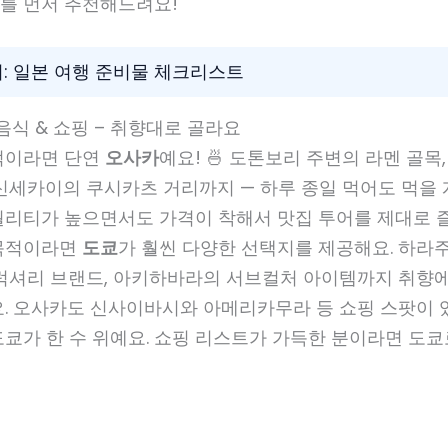
를 먼저 추천해드려요!
기: 일본 여행 준비물 체크리스트
 음식 & 쇼핑 – 취향대로 골라요
적이라면 단연
오사카
예요! 🍜 도톤보리 주변의 라멘 골목
신세카이의 쿠시카츠 거리까지 — 하루 종일 먹어도 먹을 
퀄리티가 높으면서도 가격이 착해서 맛집 투어를 제대로 즐
주목적이라면
도쿄
가 훨씬 다양한 선택지를 제공해요. 하라
 럭셔리 브랜드, 아키하바라의 서브컬처 아이템까지 취향
. 오사카도 신사이바시와 아메리카무라 등 쇼핑 스팟이 
쿄가 한 수 위예요. 쇼핑 리스트가 가득한 분이라면 도쿄