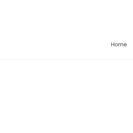
콘
텐
츠
로
건
Home
너
뛰
기