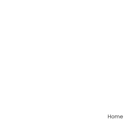
콘
텐
츠
로
건
너
뛰
기
Home