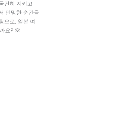
 굳건히 지키고
라서 민망한 순간을
탕으로, 일본 여
요? 🌸