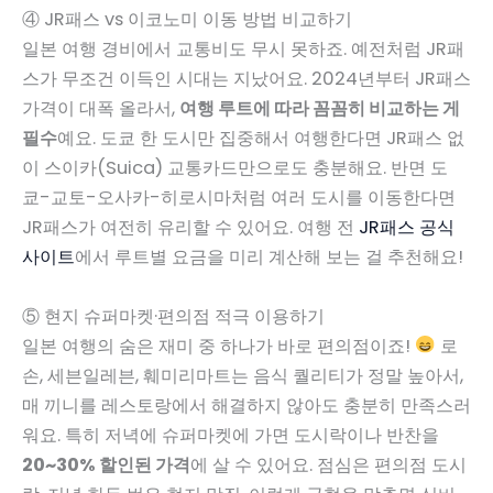
④ JR패스 vs 이코노미 이동 방법 비교하기
일본 여행 경비에서 교통비도 무시 못하죠. 예전처럼 JR패
스가 무조건 이득인 시대는 지났어요. 2024년부터 JR패스
가격이 대폭 올라서,
여행 루트에 따라 꼼꼼히 비교하는 게
필수
예요. 도쿄 한 도시만 집중해서 여행한다면 JR패스 없
이 스이카(Suica) 교통카드만으로도 충분해요. 반면 도
쿄-교토-오사카-히로시마처럼 여러 도시를 이동한다면
JR패스가 여전히 유리할 수 있어요. 여행 전
JR패스 공식
사이트
에서 루트별 요금을 미리 계산해 보는 걸 추천해요!
⑤ 현지 슈퍼마켓·편의점 적극 이용하기
일본 여행의 숨은 재미 중 하나가 바로 편의점이죠!
로
손, 세븐일레븐, 훼미리마트는 음식 퀄리티가 정말 높아서,
매 끼니를 레스토랑에서 해결하지 않아도 충분히 만족스러
워요. 특히 저녁에 슈퍼마켓에 가면 도시락이나 반찬을
20~30% 할인된 가격
에 살 수 있어요. 점심은 편의점 도시