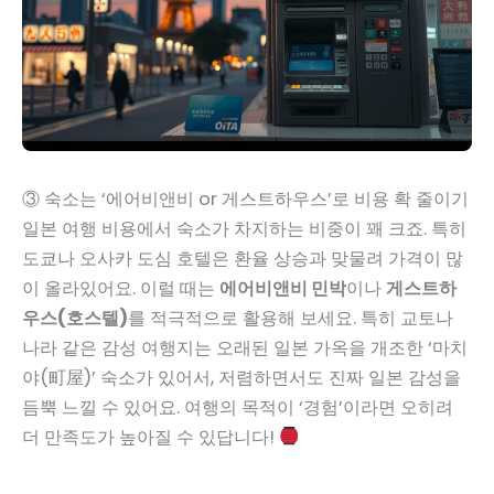
③ 숙소는 ‘에어비앤비 or 게스트하우스’로 비용 확 줄이기
일본 여행 비용에서 숙소가 차지하는 비중이 꽤 크죠. 특히
도쿄나 오사카 도심 호텔은 환율 상승과 맞물려 가격이 많
이 올라있어요. 이럴 때는
에어비앤비 민박
이나
게스트하
우스(호스텔)
를 적극적으로 활용해 보세요. 특히 교토나
나라 같은 감성 여행지는 오래된 일본 가옥을 개조한 ‘마치
야(町屋)’ 숙소가 있어서, 저렴하면서도 진짜 일본 감성을
듬뿍 느낄 수 있어요. 여행의 목적이 ‘경험’이라면 오히려
더 만족도가 높아질 수 있답니다!