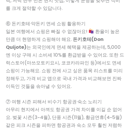
락, 저녁 한두 번은 현지 맛집, 이렇게 균형을 맞추면 식비
를 크게 절약할 수 있답니다.
⑥ 돈키호테·약돈키 면세 쇼핑 활용하기
일본 여행에서 쇼핑은 빠질 수 없잖아요!
환율이 높은
만큼 더 현명하게 쇼핑해야 해요.
돈키호테(Don
Quijote)
는 외국인에게 면세 혜택을 제공하는데, 5,000
엔 이상 구매 시 소비세 10%를 환급받을 수 있어요. 또한 드
럭스토어(마쓰모토키요시, 코코카라파인 등)에서도 면세
쇼핑이 가능해요. 쇼핑 전에 사고 싶은 품목 리스트를 미리
정해두고, 가격 비교 앱으로 국내 가격과 비교해보면 진짜
이득인 것들을 솎아낼 수 있어요.
⑦ 여행 시즌 피해서 비수기 항공권·숙소 노리기
아무리 현지에서 아껴도 항공권 가격 차이를 이길 순 없어
요. 벚꽃 시즌(3~4월), 단풍 시즌(11월), 황금연휴(4~5월)
같은 피크 시즌을 피하면 항공권과 숙소 모두 훨씬 저렴하