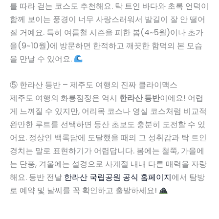
를 따라 걷는 코스도 추천해요. 탁 트인 바다와 초록 언덕이
함께 보이는 풍경이 너무 사랑스러워서 발길이 잘 안 떨어
질 거예요. 특히 여름철 시즌을 피한 봄(4~5월)이나 초가
을(9~10월)에 방문하면 한적하고 깨끗한 함덕의 본 모습
을 만날 수 있어요.
⑤ 한라산 등반 – 제주도 여행의 진짜 클라이맥스
제주도 여행의 화룡점정은 역시
한라산 등반
이에요! 어렵
게 느껴질 수 있지만, 어리목 코스나 영실 코스처럼 비교적
완만한 루트를 선택하면 등산 초보도 충분히 도전할 수 있
어요. 정상인 백록담에 도달했을 때의 그 성취감과 탁 트인
경치는 말로 표현하기가 어렵답니다. 봄에는 철쭉, 가을에
는 단풍, 겨울에는 설경으로 사계절 내내 다른 매력을 자랑
해요. 등반 전날
한라산 국립공원 공식 홈페이지
에서 탐방
로 예약 및 날씨를 꼭 확인하고 출발하세요!