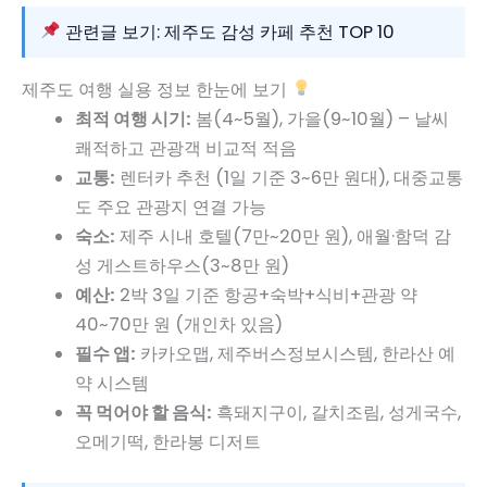
관련글 보기: 제주도 감성 카페 추천 TOP 10
제주도 여행 실용 정보 한눈에 보기
최적 여행 시기:
봄(4~5월), 가을(9~10월) – 날씨
쾌적하고 관광객 비교적 적음
교통:
렌터카 추천 (1일 기준 3~6만 원대), 대중교통
도 주요 관광지 연결 가능
숙소:
제주 시내 호텔(7만~20만 원), 애월·함덕 감
성 게스트하우스(3~8만 원)
예산:
2박 3일 기준 항공+숙박+식비+관광 약
40~70만 원 (개인차 있음)
필수 앱:
카카오맵, 제주버스정보시스템, 한라산 예
약 시스템
꼭 먹어야 할 음식:
흑돼지구이, 갈치조림, 성게국수,
오메기떡, 한라봉 디저트