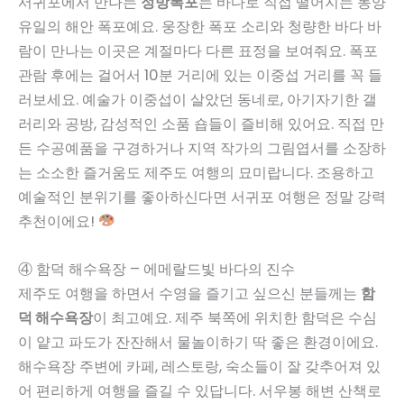
서귀포에서 만나는
정방폭포
는 바다로 직접 떨어지는 동양
유일의 해안 폭포예요. 웅장한 폭포 소리와 청량한 바다 바
람이 만나는 이곳은 계절마다 다른 표정을 보여줘요. 폭포
관람 후에는 걸어서 10분 거리에 있는 이중섭 거리를 꼭 들
러보세요. 예술가 이중섭이 살았던 동네로, 아기자기한 갤
러리와 공방, 감성적인 소품 숍들이 즐비해 있어요. 직접 만
든 수공예품을 구경하거나 지역 작가의 그림엽서를 소장하
는 소소한 즐거움도 제주도 여행의 묘미랍니다. 조용하고
예술적인 분위기를 좋아하신다면 서귀포 여행은 정말 강력
추천이에요!
④ 함덕 해수욕장 – 에메랄드빛 바다의 진수
제주도 여행을 하면서 수영을 즐기고 싶으신 분들께는
함
덕 해수욕장
이 최고예요. 제주 북쪽에 위치한 함덕은 수심
이 얕고 파도가 잔잔해서 물놀이하기 딱 좋은 환경이에요.
해수욕장 주변에 카페, 레스토랑, 숙소들이 잘 갖추어져 있
어 편리하게 여행을 즐길 수 있답니다. 서우봉 해변 산책로