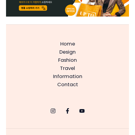
Home
Design
Fashion
Travel
Information
Contact