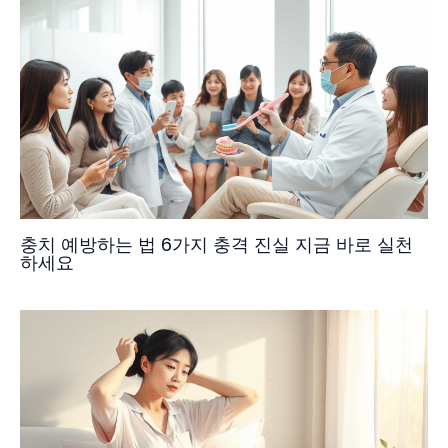
충치 예방하는 법 6가지 충격 진실 지금 바로 실천
하세요