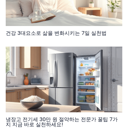
건강 3대요소로 삶을 변화시키는 7일 실천법
냉장고 전기세 30만 원 절약하는 전문가 꿀팁 7가
지 지금 바로 실천하세요!