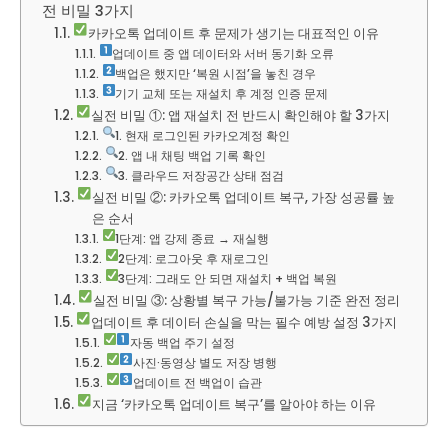
전 비밀 3가지
카카오톡 업데이트 후 문제가 생기는 대표적인 이유
업데이트 중 앱 데이터와 서버 동기화 오류
백업은 했지만 ‘복원 시점’을 놓친 경우
기기 교체 또는 재설치 후 계정 인증 문제
실전 비밀 ①: 앱 재설치 전 반드시 확인해야 할 3가지
1. 현재 로그인된 카카오계정 확인
2. 앱 내 채팅 백업 기록 확인
3. 클라우드 저장공간 상태 점검
실전 비밀 ②: 카카오톡 업데이트 복구, 가장 성공률 높
은 순서
1단계: 앱 강제 종료 → 재실행
2단계: 로그아웃 후 재로그인
3단계: 그래도 안 되면 재설치 + 백업 복원
실전 비밀 ③: 상황별 복구 가능/불가능 기준 완전 정리
업데이트 후 데이터 손실을 막는 필수 예방 설정 3가지
자동 백업 주기 설정
사진·동영상 별도 저장 병행
업데이트 전 백업이 습관
지금 ‘카카오톡 업데이트 복구’를 알아야 하는 이유