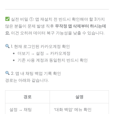
실전 비밀 ①: 앱 재설치 전 반드시 확인해야 할 3가지
많은 분들이 문제 발생 직후
무작정 앱 삭제부터 하시는데
요
, 이건 오히려 데이터 복구 가능성을 낮출 수 있습니다.
1. 현재 로그인된 카카오계정 확인
더보기 → 설정 → 카카오계정
기존 사용 계정과 동일한지 반드시 확인
2. 앱 내 채팅 백업 기록 확인
경로는 아래와 같습니다.
경로
설명
설정 → 채팅
‘대화 백업’ 메뉴 확인