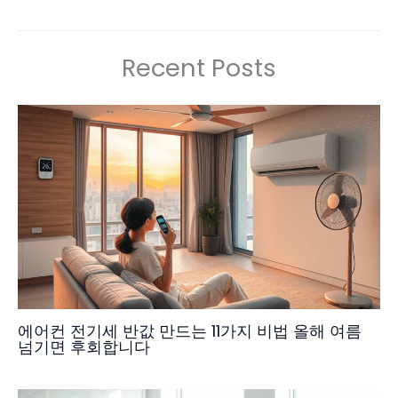
Recent Posts
에어컨 전기세 반값 만드는 11가지 비법 올해 여름
넘기면 후회합니다