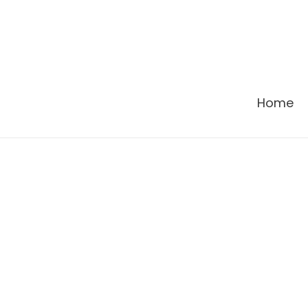
콘
텐
츠
로
건
Home
너
뛰
기