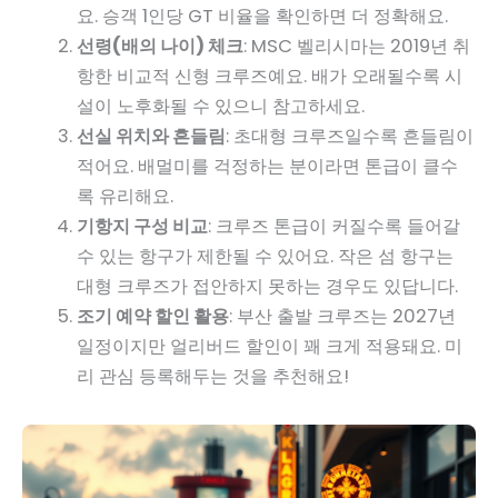
요. 승객 1인당 GT 비율을 확인하면 더 정확해요.
선령(배의 나이) 체크
: MSC 벨리시마는 2019년 취
항한 비교적 신형 크루즈예요. 배가 오래될수록 시
설이 노후화될 수 있으니 참고하세요.
선실 위치와 흔들림
: 초대형 크루즈일수록 흔들림이
적어요. 배멀미를 걱정하는 분이라면 톤급이 클수
록 유리해요.
기항지 구성 비교
: 크루즈 톤급이 커질수록 들어갈
수 있는 항구가 제한될 수 있어요. 작은 섬 항구는
대형 크루즈가 접안하지 못하는 경우도 있답니다.
조기 예약 할인 활용
: 부산 출발 크루즈는 2027년
일정이지만 얼리버드 할인이 꽤 크게 적용돼요. 미
리 관심 등록해두는 것을 추천해요!