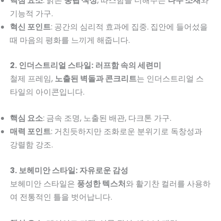
핵심 요소
: 밝은
중립 색상
, 따스함을 더해주는
나무 소재
와
기능적 가구.
혁신 포인트
: 공간의 심리적 효과에 집중. 집안에 들어섰을
때 마음의 평화를 느끼게 해줍니다.
2. 인더스트리얼 스타일: 러프함 속의 세련미
철제 프레임,
노출된 벽돌과 콘크리트
는 인더스트리얼 스
타일의 아이콘입니다.
핵심 요소
: 금속 조명, 노출된 배관, 다크톤 가구.
매력 포인트
: 거친듯하지만 조화로운 분위기로 독창성과
강렬함 강조.
3. 보헤미안 스타일: 자유로운 감성
보헤미안 스타일은
풍성한 텍스처
와 활기찬 컬러를 사용하
여 전통적인 틀을 벗어납니다.