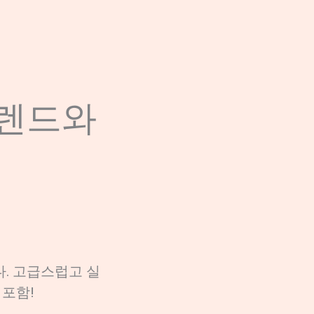
트렌드와
지
다. 고급스럽고 실
 포함!