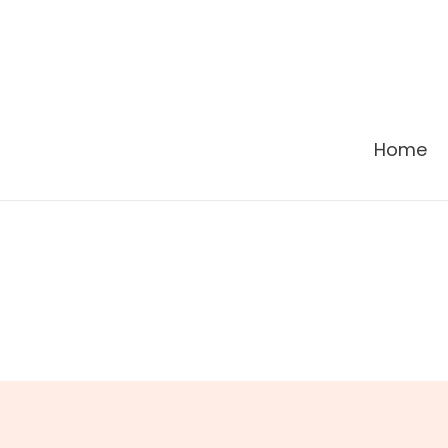
콘
텐
츠
로
건
Home
너
뛰
기