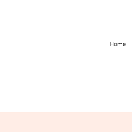
콘
텐
츠
로
건
Home
너
뛰
기