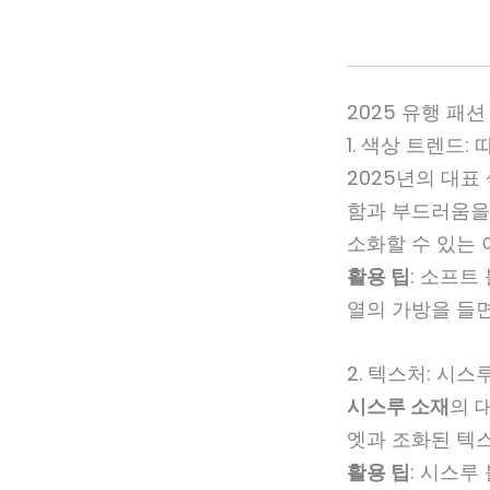
2025 유행 패
1. 색상 트렌드:
2025년의 대
함과 부드러움을
소화할 수 있는 
활용 팁
: 소프트
열의 가방을 들면
2. 텍스처: 시
시스루 소재
의 
엣과 조화된 텍
활용 팁
: 시스루