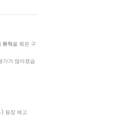
브 뮤직
을 묶은 구
 평가가 많아졌습
~) 등장 예고