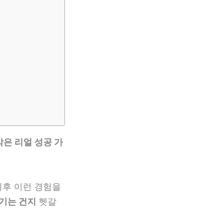
막은 리얼 성공 가
 이후 이런 경험을
끊기는 건지
헷갈