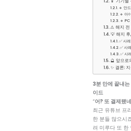
📱 기기별
🔹 안드
🔹 아
🔹 P
⚠️ 해지 
💡 해지 
✅ 사례
✅ 사례
✅ 사례
🔮 앞으로
✨ 결론: 
3분 만에 끝내는
이드
“
어? 또 결제됐
최근 유튜브 프리미
한 분들 많으시
려 미루다 또 한