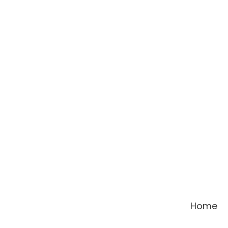
콘
텐
츠
로
건
너
뛰
기
Home