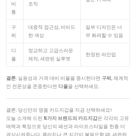
비
조직
통
구
대중적 접근성, 비비드
일부 디자인은 너
찌
한 색상
무 화려할 수 있음
디
정교하고 고급스러운
한정된 라인업
올
제작, 세련된 실루엣
결론
: 실용성과 가격 대비 비율을 중시한다면
구찌
, 체계적
인 전문성을 존중한다면
디올
을 선택하세요.
결론: 당신만의 명품 카드지갑을 지금 선택하세요!
오늘 소개해 드린
5가지 브랜드의 카드지갑
은 각각의 고유
매력과 특징으로 당신의 패션과 라이프스타일을 한층 더
격상시켜줍니다. 클러치나 큰 지갑이 불필요할 때, 세련된