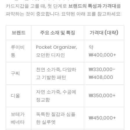
카드지갑을 고를 때, 첫 단계로
브랜드의 특성과 가격대
를
파악하는 것이 중요합니다. 요약된 아래 표를 참고하세요:
브랜드
주요 소재 및 특징
가격대 (대략)
루이비
Pocket Organizer,
약
통
모던한 디자인
₩400,000+
천연 소가죽, 다양하
₩330,000-
구찌
고 기발한 패턴
₩408,000
자연 소가죽, 수공예
디올
₩350,000+
정교함
보테가
독특한 질감과 심플
₩450,000+
베네타
한 실루엣