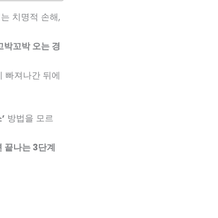
는 치명적 손해,
꼬박꼬박 오는 경
이 빠져나간 뒤에
’
방법을 모르
면 끝나는 3단계