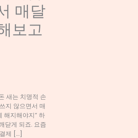
서 매달
 해보고
돈 새는 치명적 손
 쓰지 않으면서 매
에 해지해야지” 하
깨닫게 되죠. 요즘
제 […]