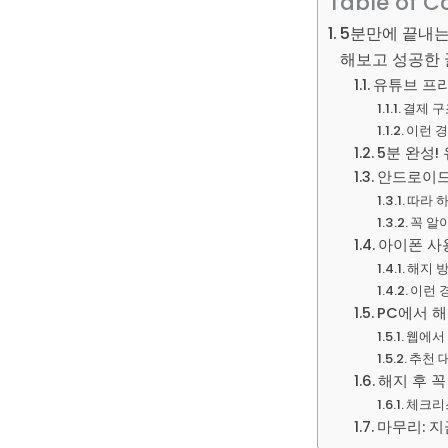
Table of C
5분만에 끝내는
해보고 성공한
유튜브 프리
결제 구
이런 
5분 완성!
안드로이드 
따라 
꼭 알
아이폰 사용
해지 
이런 
PC에서 해
웹에서
추천 
해지 후 
체크리
마무리: 지