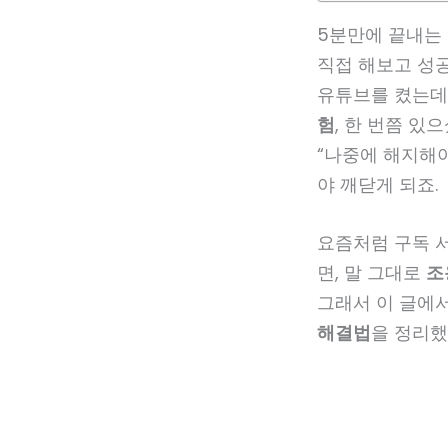
5분만에 끝내는 
직접 해보고 성
유튜브를 켰는데
험
, 한 번쯤 있
“나중에 해지해야
야 깨닫게 되죠.
요즘처럼 구독 
면, 말 그대로
조
그래서 이 글에
해결법
을 정리했