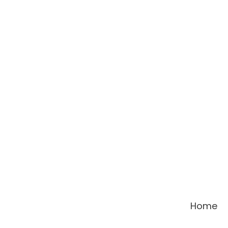
콘
텐
츠
로
건
너
뛰
기
Home