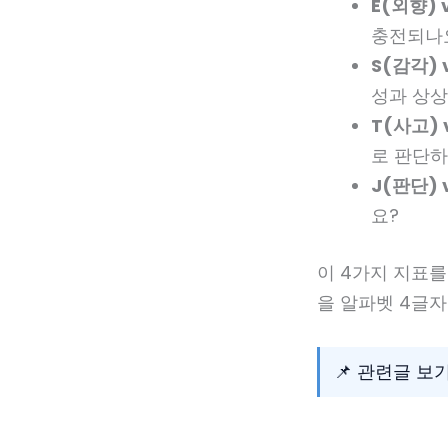
E(외향) 
충전되나
S(감각) 
성과 상
T(사고) 
로 판단하
J(판단) 
요?
이 4가지 지표를 
을 알파벳 4글자
📌 관련글 보