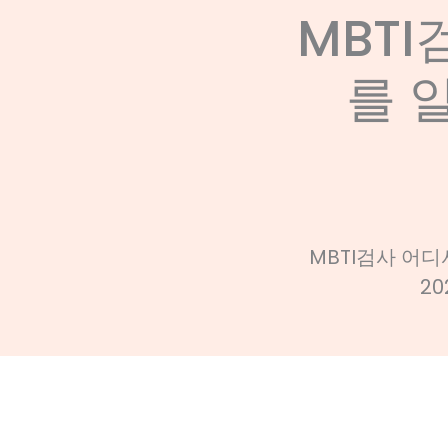
MBTI
를 
MBTI검사 어
2