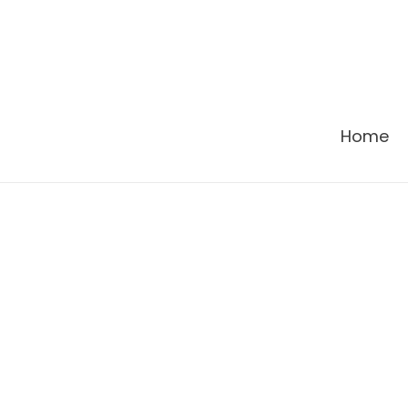
콘
텐
츠
로
건
Home
너
뛰
기